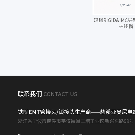
玛钢RIGID&IMC
护线帽
联系我们
CONTACT US
铁制EMT管接头/锁接头生产商——慈溪亚曼尼电
浙江省宁波市慈溪市宗汉街道二塘工业区新兴东路99号