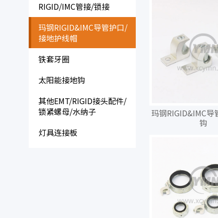
RIGID/IMC管接/锁接
玛钢RIGID&IMC导管护口/
接地护线帽
铁套牙圈
太阳能接地钩
其他EMT/RIGID接头配件/
锁紧螺母/水纳子
玛钢RIGID&IMC
钩
灯具连接板