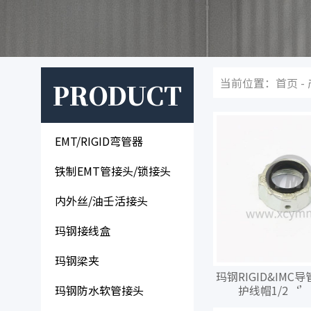
当前位置：
首页
-
PRODUCT
EMT/RIGID弯管器
铁制EMT管接头/锁接头
内外丝/油壬活接头
玛钢接线盒
玛钢梁夹
玛钢RIGID&IMC
玛钢防水软管接头
护线帽1/2‘’